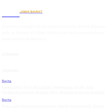
JAWA BARAT
KSPSI
Konfederasi Serikat Pekerja Seluruh Indonesia (KSPSI), didirikan
pada 20 Februari 1973 (dulu FBSI), adalah salah satu konfederasi
buruh terbesar di Indonesia.
COMPANY
TRENDING
Berita
Kelemahan Teori Arus Balik: Penjelasan, Kritik, dan
Perbandingannya dengan Teori Masuknya Hindu-Buddha
Berita
First Lady Pertama Indonesia Adalah Fatmawati: Sosok