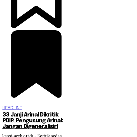
HEADLINE
33 Janji Arinal Dikritik
PDIP, Pengusung Arinal:
Jangan Digeneralisir!
kspsi-aceh.or.id/ - Keritik pedas