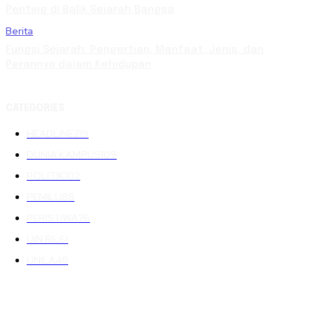
Penting di Balik Sejarah Bangsa
Berita
Fungsi Sejarah: Pengertian, Manfaat, Jenis, dan
Perannya dalam Kehidupan
CATEGORIES
HEADLINE
219
DUNIA KAMPUS
109
POLITIK
102
PEMILU
88
PERISTIWA
76
UIN RIL
61
UNILA
48