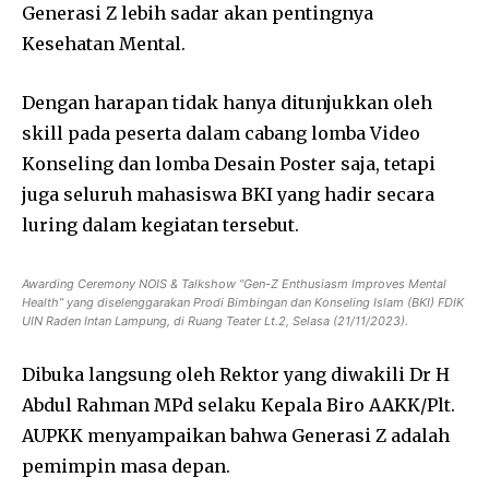
Generasi Z lebih sadar akan pentingnya
Kesehatan Mental.
Dengan harapan tidak hanya ditunjukkan oleh
skill pada peserta dalam cabang lomba Video
Konseling dan lomba Desain Poster saja, tetapi
juga seluruh mahasiswa BKI yang hadir secara
luring dalam kegiatan tersebut.
Awarding Ceremony NOIS & Talkshow “Gen-Z Enthusiasm Improves Mental
Health” yang diselenggarakan Prodi Bimbingan dan Konseling Islam (BKI) FDIK
UIN Raden Intan Lampung, di Ruang Teater Lt.2, Selasa (21/11/2023).
Dibuka langsung oleh Rektor yang diwakili Dr H
Abdul Rahman MPd selaku Kepala Biro AAKK/Plt.
AUPKK menyampaikan bahwa Generasi Z adalah
pemimpin masa depan.