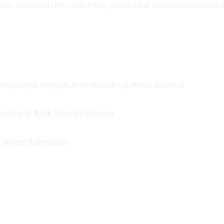
ada 20 Februari 1973 (dulu FBSI), adalah salah satu konfederasi buru
bandingannya dengan Teori Masuknya Hindu-Buddha
nting di Balik Sejarah Bangsa
ya dalam Kehidupan