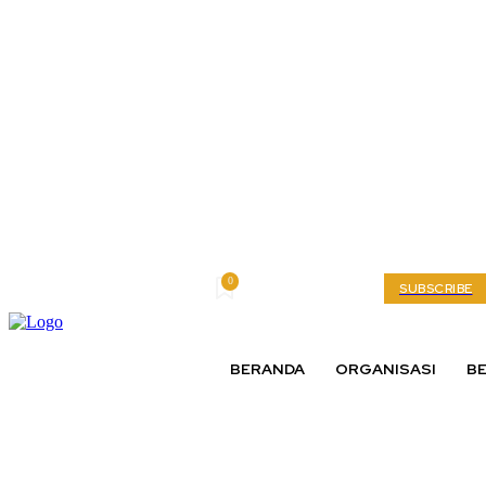
0
Thursday, August 6, 2026
My account
SUBSCRIBE
BERANDA
ORGANISASI
BE