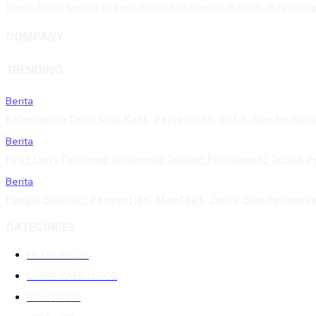
Konfederasi Serikat Pekerja Seluruh Indonesia (KSPSI), didirikan p
COMPANY
TRENDING
Berita
Kelemahan Teori Arus Balik: Penjelasan, Kritik, dan Per
Berita
First Lady Pertama Indonesia Adalah Fatmawati: Sosok Pe
Berita
Fungsi Sejarah: Pengertian, Manfaat, Jenis, dan Perann
CATEGORIES
HEADLINE
219
DUNIA KAMPUS
109
POLITIK
102