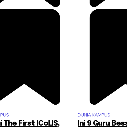
MPUS
DUNIA KAMPUS
 The First ICoLIS,
Ini 9 Guru Bes