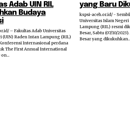
as Adab UIN RIL
yang Baru Di
hkan Budaya
kspsi-aceh.or.id/ - Semb
si
Universitas Islam Negeri
Lampung (RIL) resmi di
r.id/ – Fakultas Adab Universitas
Besar, Sabtu (07/10/2023). Kesembilan Guru
i (UIN) Raden Intan Lampung (RIL)
Besar yang dikukuhkan..
Konferensi Internasional perdana
uk The First Annual International
on...