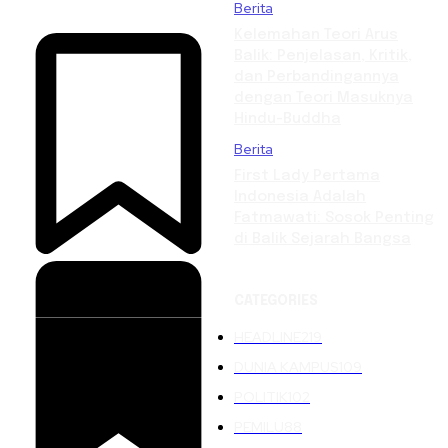
Berita
Kelemahan Teori Arus
Balik: Penjelasan, Kritik,
dan Perbandingannya
dengan Teori Masuknya
Hindu-Buddha
Berita
First Lady Pertama
Indonesia Adalah
Fatmawati: Sosok Penting
di Balik Sejarah Bangsa
CATEGORIES
HEADLINE
219
DUNIA KAMPUS
109
POLITIK
102
PEMILU
88