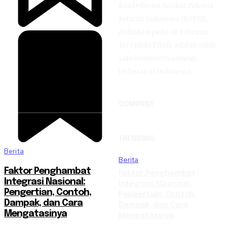
Konfederasi Serikat Pekerja
Seluruh Indonesia (KSPSI),
didirikan pada 20 Februari
1973 (dulu FBSI), adalah salah
satu konfederasi buruh
terbesar di Indonesia.
COMPANY
TRENDING
Berita
Berita
Faktor Penghambat
Faktor Penghambat
Integrasi Nasional:
Integrasi Nasional:
Pengertian, Contoh,
Pengertian, Contoh,
Dampak, dan Cara
Dampak, dan Cara
Mengatasinya
Mengatasinya