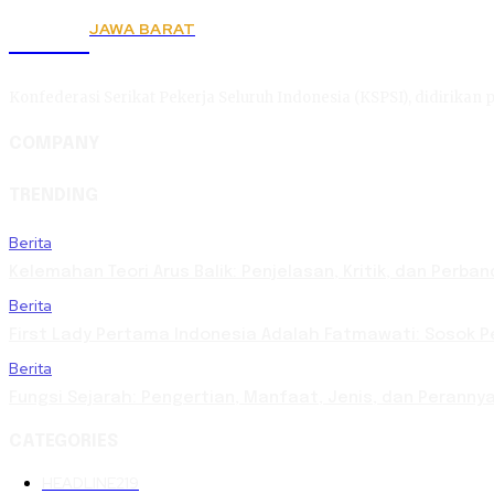
JAWA BARAT
KSPSI
Konfederasi Serikat Pekerja Seluruh Indonesia (KSPSI), didirikan p
COMPANY
TRENDING
Berita
Kelemahan Teori Arus Balik: Penjelasan, Kritik, dan Per
Berita
First Lady Pertama Indonesia Adalah Fatmawati: Sosok Pe
Berita
Fungsi Sejarah: Pengertian, Manfaat, Jenis, dan Perann
CATEGORIES
HEADLINE
219