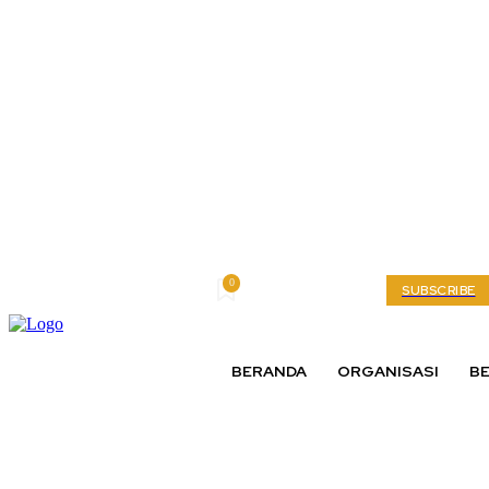
0
Thursday, August 6, 2026
My account
SUBSCRIBE
BERANDA
ORGANISASI
BE