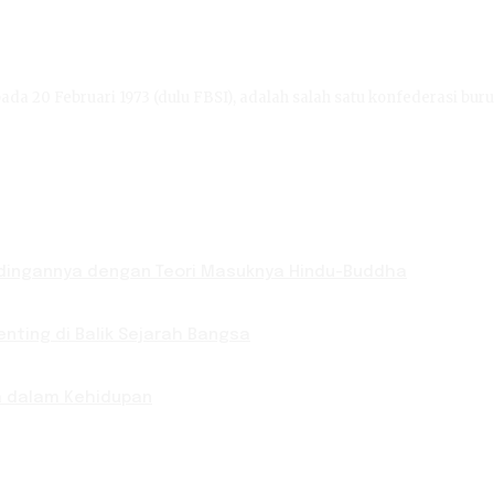
ada 20 Februari 1973 (dulu FBSI), adalah salah satu konfederasi buru
bandingannya dengan Teori Masuknya Hindu-Buddha
nting di Balik Sejarah Bangsa
ya dalam Kehidupan