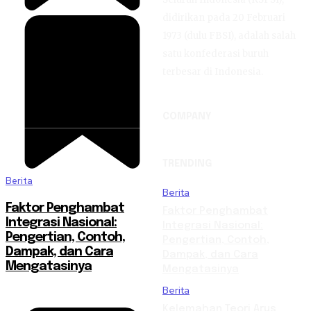
didirikan pada 20 Februari
1973 (dulu FBSI), adalah salah
satu konfederasi buruh
terbesar di Indonesia.
COMPANY
TRENDING
Berita
Berita
Faktor Penghambat
Faktor Penghambat
Integrasi Nasional:
Integrasi Nasional:
Pengertian, Contoh,
Pengertian, Contoh,
Dampak, dan Cara
Dampak, dan Cara
Mengatasinya
Mengatasinya
Berita
Kelemahan Teori Arus