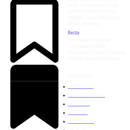
Balik: Penjelasan, Kritik,
dan Perbandingannya
dengan Teori Masuknya
Hindu-Buddha
Berita
First Lady Pertama
Indonesia Adalah
Fatmawati: Sosok Penting
di Balik Sejarah Bangsa
CATEGORIES
HEADLINE
219
DUNIA KAMPUS
109
POLITIK
102
PEMILU
88
PERISTIWA
76