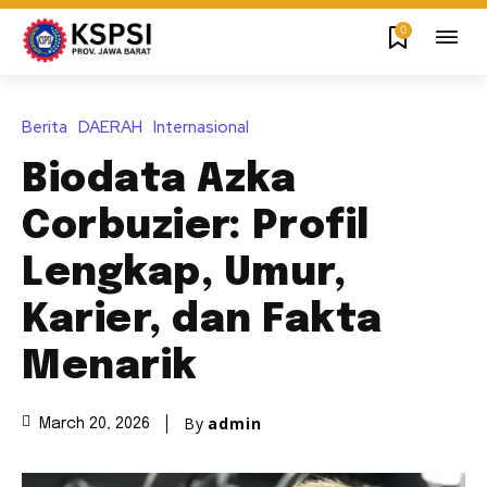
0
Berita
DAERAH
Internasional
Biodata Azka
Corbuzier: Profil
Lengkap, Umur,
Karier, dan Fakta
Menarik
By
admin
March 20, 2026