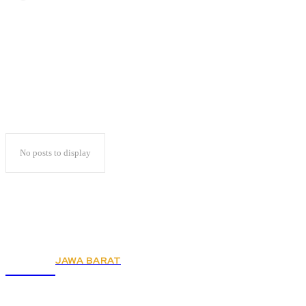
Virus Trojan
No posts to display
JAWA BARAT
KSPSI