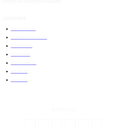
Perannya dalam Kehidupan
CATEGORIES
HEADLINE
219
DUNIA KAMPUS
109
POLITIK
102
PEMILU
88
PERISTIWA
76
UIN RIL
61
UNILA
48
© KSPSI 2026