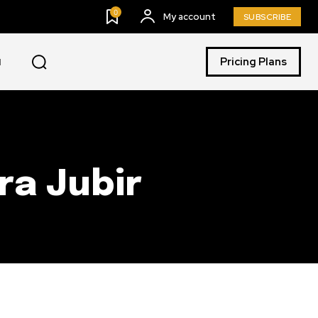
0
My account
SUBSCRIBE
Pricing Plans
I
ra Jubir