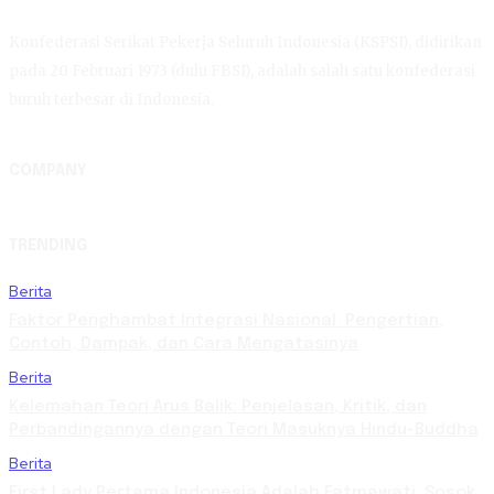
Konfederasi Serikat Pekerja Seluruh Indonesia (KSPSI), didirikan
pada 20 Februari 1973 (dulu FBSI), adalah salah satu konfederasi
buruh terbesar di Indonesia.
COMPANY
TRENDING
Berita
Faktor Penghambat Integrasi Nasional: Pengertian,
Contoh, Dampak, dan Cara Mengatasinya
Berita
Kelemahan Teori Arus Balik: Penjelasan, Kritik, dan
Perbandingannya dengan Teori Masuknya Hindu-Buddha
Berita
First Lady Pertama Indonesia Adalah Fatmawati: Sosok