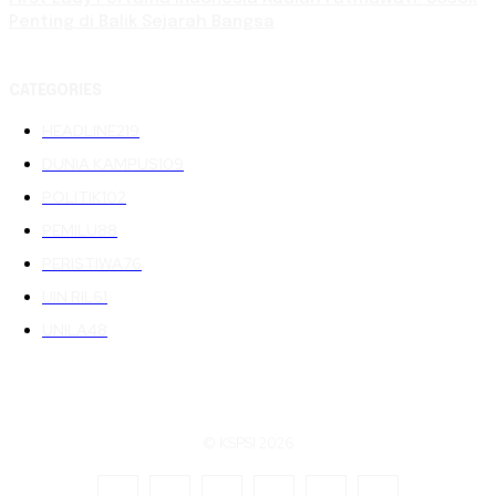
Penting di Balik Sejarah Bangsa
CATEGORIES
HEADLINE
219
DUNIA KAMPUS
109
POLITIK
102
PEMILU
88
PERISTIWA
76
UIN RIL
61
UNILA
48
© KSPSI 2026