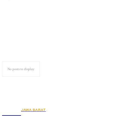
Terdaftar di dua
parpol
No posts to display
JAWA BARAT
KSPSI