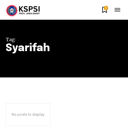
0
Tag:
Syarifah
No posts to display