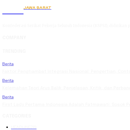
JAWA BARAT
KSPSI
Konfederasi Serikat Pekerja Seluruh Indonesia (KSPSI), didirikan p
COMPANY
TRENDING
Berita
Faktor Penghambat Integrasi Nasional: Pengertian, Con
Berita
Kelemahan Teori Arus Balik: Penjelasan, Kritik, dan Per
Berita
First Lady Pertama Indonesia Adalah Fatmawati: Sosok Pe
CATEGORIES
HEADLINE
219