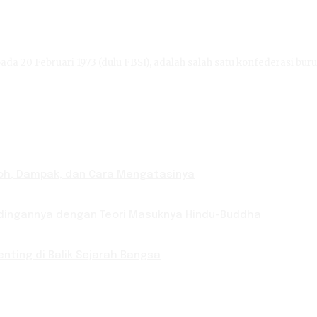
ada 20 Februari 1973 (dulu FBSI), adalah salah satu konfederasi buru
toh, Dampak, dan Cara Mengatasinya
bandingannya dengan Teori Masuknya Hindu-Buddha
nting di Balik Sejarah Bangsa