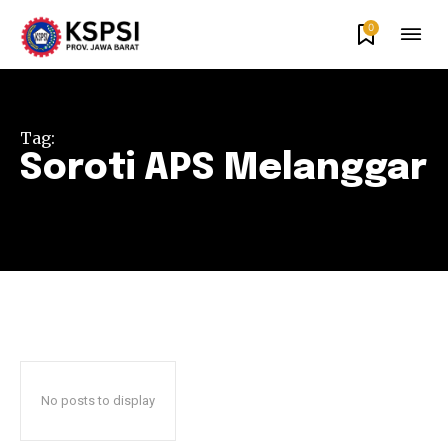
0
Tag:
Soroti APS Melanggar
No posts to display