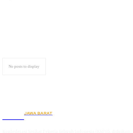
Rigit 30 CM
No posts to display
JAWA BARAT
KSPSI
Konfederasi Serikat Pekerja Seluruh Indonesia (KSPSI), didirikan