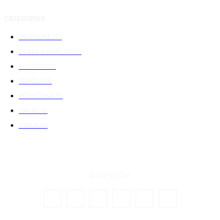
CATEGORIES
HEADLINE
219
DUNIA KAMPUS
109
POLITIK
102
PEMILU
88
PERISTIWA
76
UIN RIL
61
UNILA
48
© KSPSI 2026