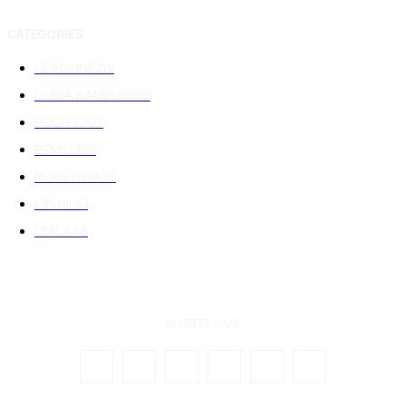
CATEGORIES
HEADLINE
219
DUNIA KAMPUS
109
POLITIK
102
PEMILU
88
PERISTIWA
76
UIN RIL
61
UNILA
48
© KSPSI 2026