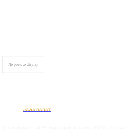
Pupung
No posts to display
JAWA BARAT
KSPSI
Konfederasi Serikat Pekerja Seluruh Indonesia (KSPSI), didirikan