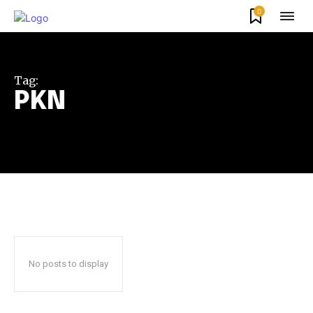
0
Tag:
PKN
No posts to display