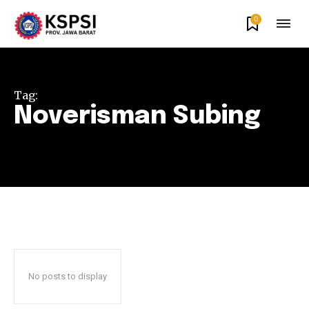
0
Tag:
Noverisman Subing
No posts to display