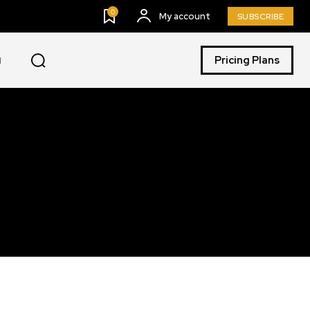
0
My account
SUBSCRIBE
Pricing Plans
I