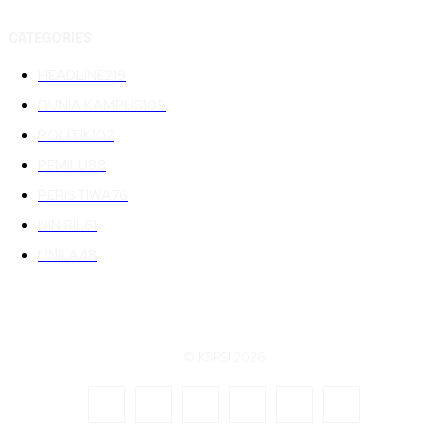
CATEGORIES
HEADLINE
219
DUNIA KAMPUS
109
POLITIK
102
PEMILU
88
PERISTIWA
76
UIN RIL
61
UNILA
48
© KSPSI 2026