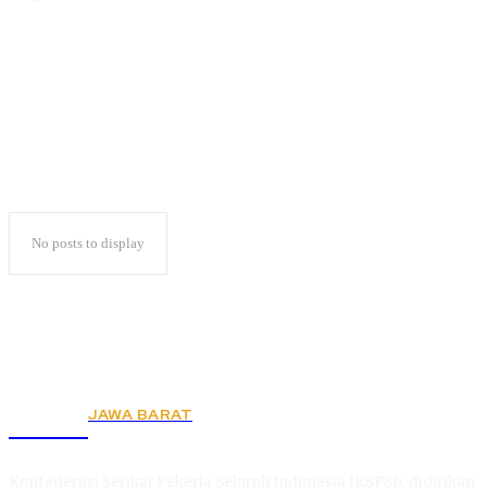
Launching Buku
No posts to display
JAWA BARAT
KSPSI
Konfederasi Serikat Pekerja Seluruh Indonesia (KSPSI), didirikan