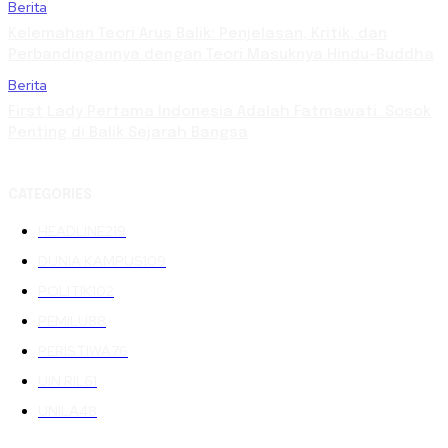
Berita
Kelemahan Teori Arus Balik: Penjelasan, Kritik, dan
Perbandingannya dengan Teori Masuknya Hindu-Buddha
Berita
First Lady Pertama Indonesia Adalah Fatmawati: Sosok
Penting di Balik Sejarah Bangsa
CATEGORIES
HEADLINE
219
DUNIA KAMPUS
109
POLITIK
102
PEMILU
88
PERISTIWA
76
UIN RIL
61
UNILA
48