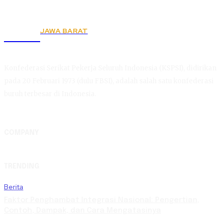
JAWA BARAT
KSPSI
Konfederasi Serikat Pekerja Seluruh Indonesia (KSPSI), didirikan
pada 20 Februari 1973 (dulu FBSI), adalah salah satu konfederasi
buruh terbesar di Indonesia.
COMPANY
TRENDING
Berita
Faktor Penghambat Integrasi Nasional: Pengertian,
Contoh, Dampak, dan Cara Mengatasinya