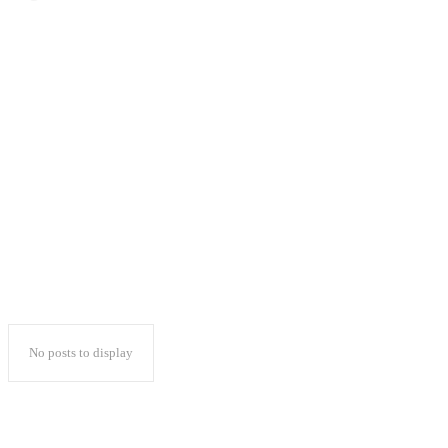
Kapolres Lampura
Himbau Tak Ada Konvoi
Malam Tahun Baru
2024
No posts to display