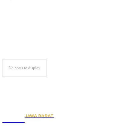
Jurnalis Palestina
No posts to display
JAWA BARAT
KSPSI