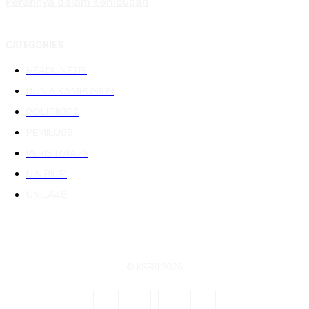
Perannya dalam Kehidupan
CATEGORIES
HEADLINE
219
DUNIA KAMPUS
109
POLITIK
102
PEMILU
88
PERISTIWA
76
UIN RIL
61
UNILA
48
© KSPSI 2026