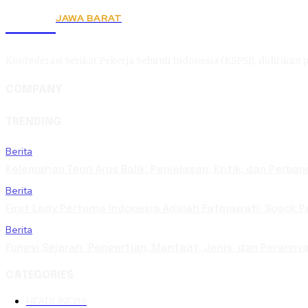
JAWA BARAT
KSPSI
Konfederasi Serikat Pekerja Seluruh Indonesia (KSPSI), didirikan p
COMPANY
TRENDING
Berita
Kelemahan Teori Arus Balik: Penjelasan, Kritik, dan Per
Berita
First Lady Pertama Indonesia Adalah Fatmawati: Sosok Pe
Berita
Fungsi Sejarah: Pengertian, Manfaat, Jenis, dan Perann
CATEGORIES
HEADLINE
219