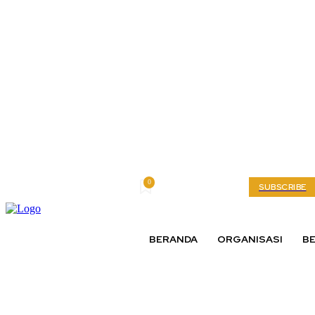
0
Thursday, August 6, 2026
My account
SUBSCRIBE
BERANDA
ORGANISASI
BE