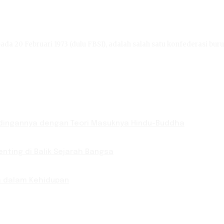
ada 20 Februari 1973 (dulu FBSI), adalah salah satu konfederasi buru
bandingannya dengan Teori Masuknya Hindu-Buddha
nting di Balik Sejarah Bangsa
ya dalam Kehidupan