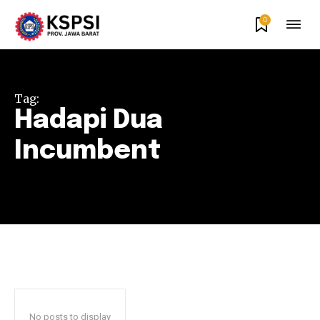
0
Tag:
Hadapi Dua
Incumbent
No posts to display