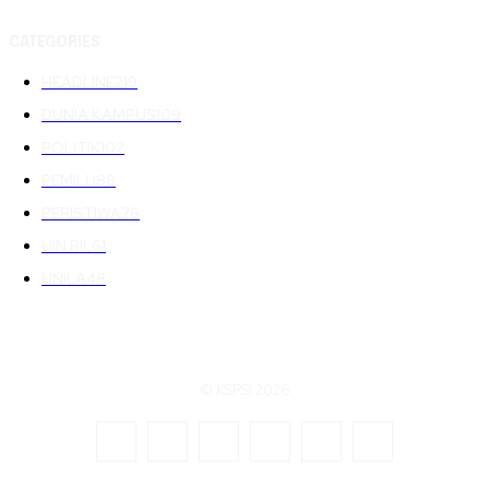
CATEGORIES
HEADLINE
219
DUNIA KAMPUS
109
POLITIK
102
PEMILU
88
PERISTIWA
76
UIN RIL
61
UNILA
48
© KSPSI 2026