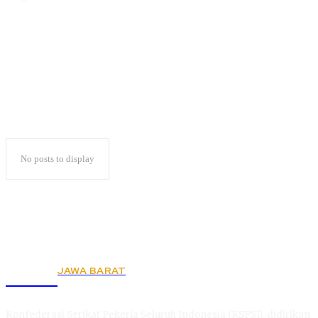
Gandeng PWI
No posts to display
JAWA BARAT
KSPSI
Konfederasi Serikat Pekerja Seluruh Indonesia (KSPSI), didirikan