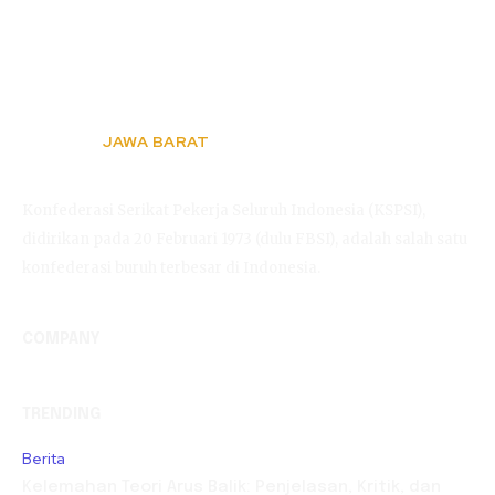
JAWA BARAT
KSPSI
Konfederasi Serikat Pekerja Seluruh Indonesia (KSPSI),
didirikan pada 20 Februari 1973 (dulu FBSI), adalah salah satu
konfederasi buruh terbesar di Indonesia.
COMPANY
TRENDING
Berita
Kelemahan Teori Arus Balik: Penjelasan, Kritik, dan