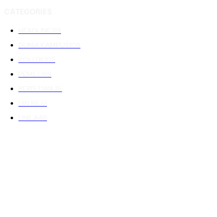
CATEGORIES
HEADLINE
219
DUNIA KAMPUS
109
POLITIK
102
PEMILU
88
PERISTIWA
76
UIN RIL
61
UNILA
48