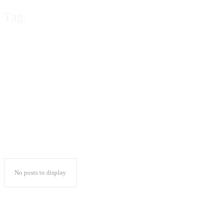
Tag:
dan MIK. Terhad
dilakukan pend
No posts to display