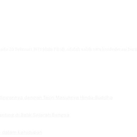
ada 20 Februari 1973 (dulu FBSI), adalah salah satu konfederasi buru
bandingannya dengan Teori Masuknya Hindu-Buddha
nting di Balik Sejarah Bangsa
ya dalam Kehidupan