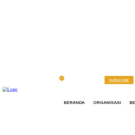
0
Monday, August 3, 2026
My account
SUBSCRIBE
BERANDA
ORGANISASI
BE