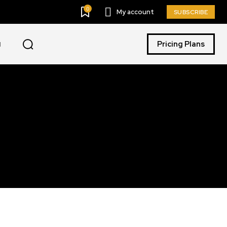
0
My account
SUBSCRIBE
Pricing Plans
I