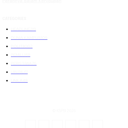
Perannya dalam Kehidupan
CATEGORIES
HEADLINE
219
DUNIA KAMPUS
109
POLITIK
102
PEMILU
88
PERISTIWA
76
UIN RIL
61
UNILA
48
© KSPSI 2026