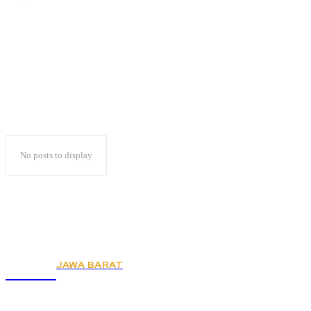
Berlanjut
No posts to display
JAWA BARAT
KSPSI