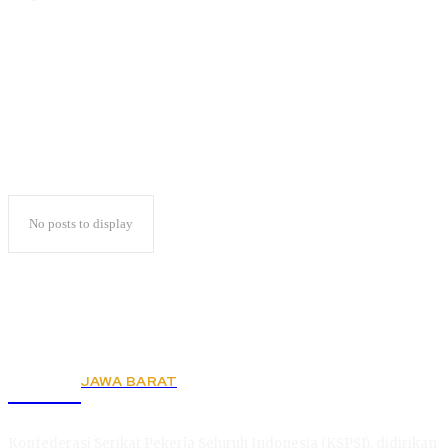
AI
No posts to display
JAWA BARAT
KSPSI
Konfederasi Serikat Pekerja Seluruh Indonesia (KSPSI), didirikan