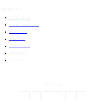
CATEGORIES
HEADLINE
219
DUNIA KAMPUS
109
POLITIK
102
PEMILU
88
PERISTIWA
76
UIN RIL
61
UNILA
48
© KSPSI 2026