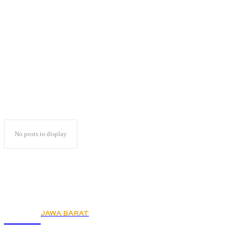
3.941 Mata Pilih
Lampung Meninggal
No posts to display
JAWA BARAT
KSPSI