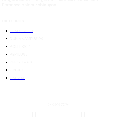
Perannya dalam Kehidupan
CATEGORIES
HEADLINE
219
DUNIA KAMPUS
109
POLITIK
102
PEMILU
88
PERISTIWA
76
UIN RIL
61
UNILA
48
© KSPSI 2026