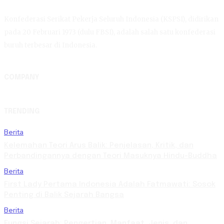
Konfederasi Serikat Pekerja Seluruh Indonesia (KSPSI), didirikan
pada 20 Februari 1973 (dulu FBSI), adalah salah satu konfederasi
buruh terbesar di Indonesia.
COMPANY
TRENDING
Berita
Kelemahan Teori Arus Balik: Penjelasan, Kritik, dan
Perbandingannya dengan Teori Masuknya Hindu-Buddha
Berita
First Lady Pertama Indonesia Adalah Fatmawati: Sosok
Penting di Balik Sejarah Bangsa
Berita
Fungsi Sejarah: Pengertian, Manfaat, Jenis, dan