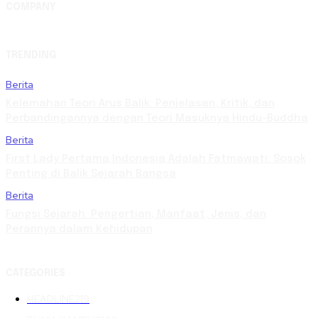
COMPANY
TRENDING
Berita
Kelemahan Teori Arus Balik: Penjelasan, Kritik, dan
Perbandingannya dengan Teori Masuknya Hindu-Buddha
Berita
First Lady Pertama Indonesia Adalah Fatmawati: Sosok
Penting di Balik Sejarah Bangsa
Berita
Fungsi Sejarah: Pengertian, Manfaat, Jenis, dan
Perannya dalam Kehidupan
CATEGORIES
HEADLINE
219