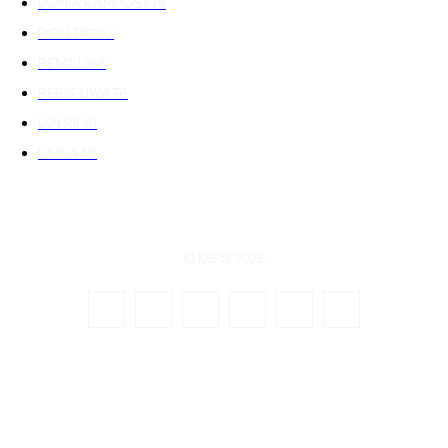
DUNIA KAMPUS
109
POLITIK
102
PEMILU
88
PERISTIWA
76
UIN RIL
61
UNILA
48
© KSPSI 2026