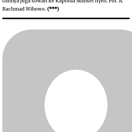
timnya juga sowan ke Kapolda Sumsel Irjen. Pol. A.
Rachmad Wibowo.
(***)