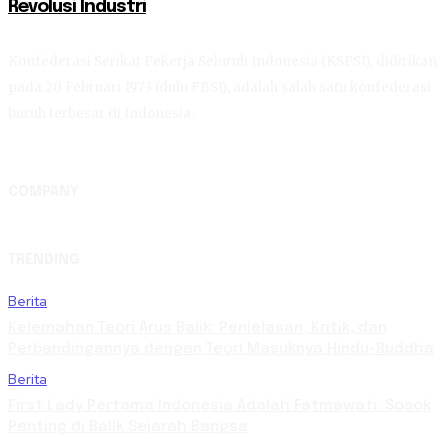
Revolusi Industri
Konfederasi Serikat Pekerja Seluruh Indonesia (KSPSI), didirikan
pada 20 Februari 1973 (dulu FBSI), adalah salah satu konfederasi
buruh terbesar di Indonesia.
COMPANY
TRENDING
Berita
Kelemahan Teori Arus Balik: Penjelasan, Kritik, dan
Perbandingannya dengan Teori Masuknya Hindu-Buddha
Berita
First Lady Pertama Indonesia Adalah Fatmawati: Sosok
Penting di Balik Sejarah Bangsa