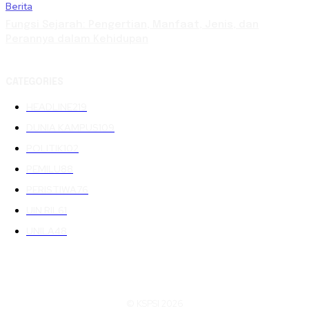
Berita
Fungsi Sejarah: Pengertian, Manfaat, Jenis, dan
Perannya dalam Kehidupan
CATEGORIES
HEADLINE
219
DUNIA KAMPUS
109
POLITIK
102
PEMILU
88
PERISTIWA
76
UIN RIL
61
UNILA
48
© KSPSI 2026