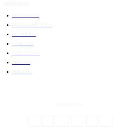
CATEGORIES
HEADLINE
219
DUNIA KAMPUS
109
POLITIK
102
PEMILU
88
PERISTIWA
76
UIN RIL
61
UNILA
48
© KSPSI 2026