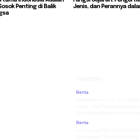
osok Penting di Balik
Jenis, dan Perannya dal
gsa
TRENDING
Berita
Kelemahan Teori Arus Balik
Kritik, dan Perbandingann
Teori Masuknya Hindu-Bud
Berita
First Lady Pertama Indone
Fatmawati: Sosok Penting d