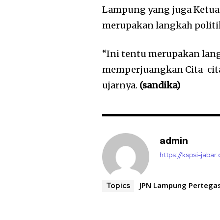
Lampung yang juga Ketua
merupakan langkah politik
“Ini tentu merupakan lan
memperjuangkan Cita-cita
ujarnya.
(sandika)
admin
https://kspsi-jabar.
JPN Lampung Pertega
Topics