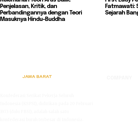
Penjelasan, Kritik, dan
Fatmawati: S
Perbandingannya dengan Teori
Sejarah Ban
Masuknya Hindu-Buddha
JAWA BARAT
COMPANY
KSPSI
Konfederasi Serikat Pekerja Seluruh
Indonesia (KSPSI), didirikan pada 20 Februari
1973 (dulu FBSI), adalah salah satu
konfederasi buruh terbesar di Indonesia.