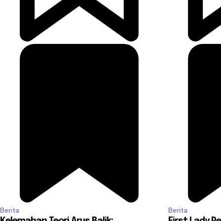
Berita
Berita
Kelemahan Teori Arus Balik:
First Lady P