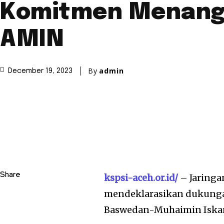
Komitmen Menan
AMIN
By
admin
December 19, 2023
Share
kspsi-aceh.or.id/
– Jaringa
mendeklarasikan dukungan
Baswedan-Muhaimin Iskan