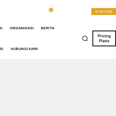
0
My account
SUBSCRIBE
A
ORGANISASI
BERITA
Pricing
Plans
SI
HUBUNGI KAMI