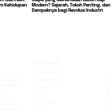
am Kehidupan
Modern? Sejarah, Tokoh Penting, dan
Dampaknya bagi Revolusi Industri
CATEGORIES
HEADLINE
219
DUNIA KAMPUS
109
: Penjelasan,
ya dengan
POLITIK
102
dha
PEMILU
88
PERISTIWA
76
sia Adalah
i Balik
UIN RIL
61