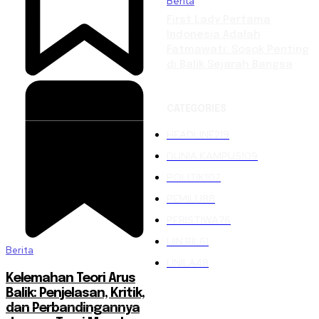
Berita
First Lady Pertama
Indonesia Adalah
Fatmawati: Sosok Penting
di Balik Sejarah Bangsa
CATEGORIES
HEADLINE
219
DUNIA KAMPUS
109
POLITIK
102
PEMILU
88
PERISTIWA
76
UIN RIL
61
Berita
UNILA
48
Kelemahan Teori Arus
Balik: Penjelasan, Kritik,
dan Perbandingannya