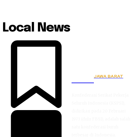
Local News
JAWA BARAT
KSPSI
Konfederasi Serikat Pekerja
Seluruh Indonesia (KSPSI),
didirikan pada 20 Februari
1973 (dulu FBSI), adalah salah
satu konfederasi buruh
terbesar di Indonesia.