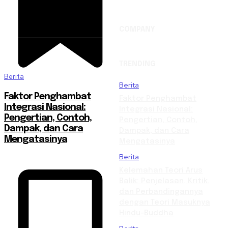
COMPANY
TRENDING
Berita
Berita
Faktor Penghambat
Faktor Penghambat
Integrasi Nasional:
Integrasi Nasional:
Pengertian, Contoh,
Pengertian, Contoh,
Dampak, dan Cara
Dampak, dan Cara
Mengatasinya
Mengatasinya
Berita
Kelemahan Teori Arus
Balik: Penjelasan, Kritik,
dan Perbandingannya
dengan Teori Masuknya
Hindu-Buddha