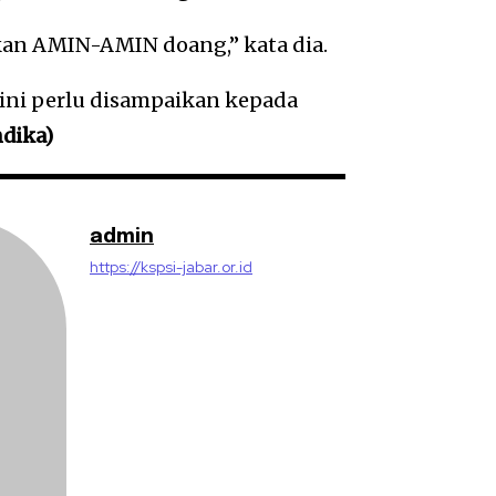
kan AMIN-AMIN doang,” kata dia.
ni perlu disampaikan kepada
ndika)
admin
https://kspsi-jabar.or.id