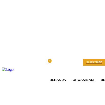
0
Thursday, August 6, 2026
My account
SUBSCRIBE
BERANDA
ORGANISASI
BE