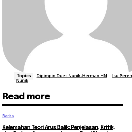
Dipimpin Duet Nunik-Herman HN
Isu Pere
Topics
Nunik
Read more
Berita
Kelemahan Teori Arus Balik: Penjelasan, Kritik,