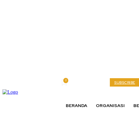
0
Thursday, August 6, 2026
My account
SUBSCRIBE
BERANDA
ORGANISASI
BE