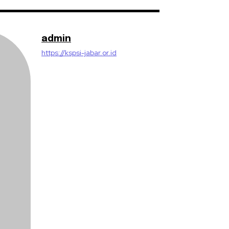
admin
https://kspsi-jabar.or.id