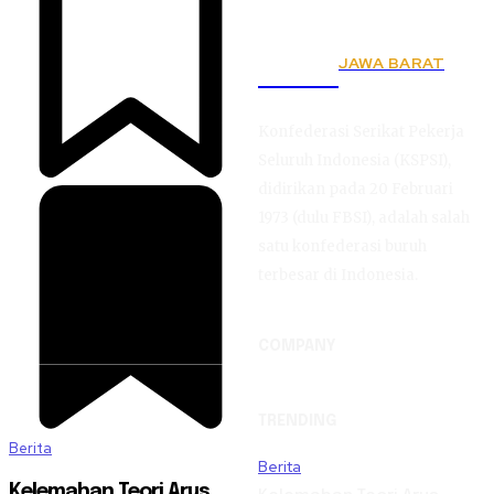
JAWA BARAT
KSPSI
Konfederasi Serikat Pekerja
Seluruh Indonesia (KSPSI),
didirikan pada 20 Februari
1973 (dulu FBSI), adalah salah
satu konfederasi buruh
terbesar di Indonesia.
COMPANY
TRENDING
Berita
Berita
Kelemahan Teori Arus