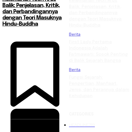
Kelemahan Teori Arus
Balik: Penjelasan, Kritik,
Balik: Penjelasan, Kritik,
dan Perbandingannya
dan Perbandingannya
dengan Teori Masuknya
dengan Teori Masuknya
Hindu-Buddha
Hindu-Buddha
Berita
First Lady Pertama
Indonesia Adalah
Fatmawati: Sosok Penting
di Balik Sejarah Bangsa
Berita
Fungsi Sejarah:
Pengertian, Manfaat,
Jenis, dan Perannya dalam
Kehidupan
CATEGORIES
HEADLINE
219