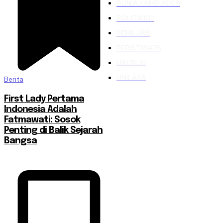
DUNIA KAMPUS
109
POLITIK
102
PEMILU
88
PERISTIWA
76
UIN RIL
61
UNILA
48
Berita
First Lady Pertama
Indonesia Adalah
Fatmawati: Sosok
Penting di Balik Sejarah
Bangsa