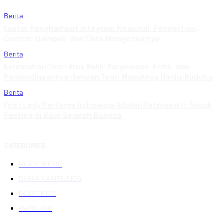
Berita
Faktor Penghambat Integrasi Nasional: Pengertian,
Contoh, Dampak, dan Cara Mengatasinya
Berita
Kelemahan Teori Arus Balik: Penjelasan, Kritik, dan
Perbandingannya dengan Teori Masuknya Hindu-Buddha
Berita
First Lady Pertama Indonesia Adalah Fatmawati: Sosok
Penting di Balik Sejarah Bangsa
CATEGORIES
HEADLINE
219
DUNIA KAMPUS
109
POLITIK
102
PEMILU
88