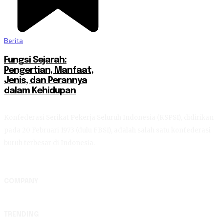
Berita
Fungsi Sejarah:
Pengertian, Manfaat,
Jenis, dan Perannya
dalam Kehidupan
Konfederasi Serikat Pekerja Seluruh Indonesia (KSPSI), didirikan
pada 20 Februari 1973 (dulu FBSI), adalah salah satu konfederasi
buruh terbesar di Indonesia.
COMPANY
TRENDING