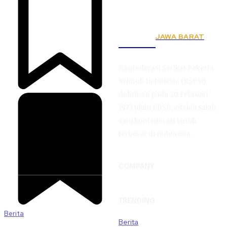
JAWA BARAT
KSPSI
Konfederasi Serikat Pekerja
Seluruh Indonesia (KSPSI),
didirikan pada 20 Februari
1973 (dulu FBSI), adalah salah
satu konfederasi buruh
terbesar di Indonesia.
COMPANY
TRENDING
Berita
Berita