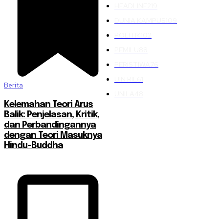
HEADLINE
219
DUNIA KAMPUS
109
POLITIK
102
PEMILU
88
PERISTIWA
76
UIN RIL
61
Berita
UNILA
48
Kelemahan Teori Arus
Balik: Penjelasan, Kritik,
dan Perbandingannya
dengan Teori Masuknya
Hindu-Buddha