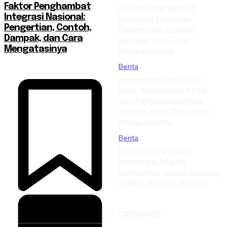
Faktor Penghambat
Faktor Penghambat
Integrasi Nasional:
Integrasi Nasional:
Pengertian, Contoh,
Pengertian, Contoh,
Dampak, dan Cara
Dampak, dan Cara
Mengatasinya
Mengatasinya
Berita
Kelemahan Teori Arus
Balik: Penjelasan, Kritik,
dan Perbandingannya
dengan Teori Masuknya
Hindu-Buddha
Berita
First Lady Pertama
Indonesia Adalah
Fatmawati: Sosok Penting
di Balik Sejarah Bangsa
CATEGORIES