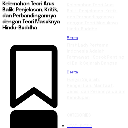
Kelemahan Teori Arus
Kelemahan Teori Arus
Balik: Penjelasan, Kritik,
Balik: Penjelasan, Kritik,
dan Perbandingannya
dan Perbandingannya
dengan Teori Masuknya
dengan Teori Masuknya
Hindu-Buddha
Hindu-Buddha
Berita
First Lady Pertama
Indonesia Adalah
Fatmawati: Sosok Penting
di Balik Sejarah Bangsa
Berita
Fungsi Sejarah:
Pengertian, Manfaat,
Jenis, dan Perannya dalam
Kehidupan
CATEGORIES
HEADLINE
219