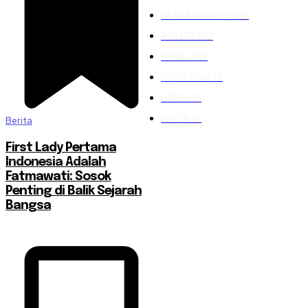
DUNIA KAMPUS
109
POLITIK
102
PEMILU
88
PERISTIWA
76
UIN RIL
61
UNILA
48
Berita
First Lady Pertama
Indonesia Adalah
Fatmawati: Sosok
Penting di Balik Sejarah
Bangsa