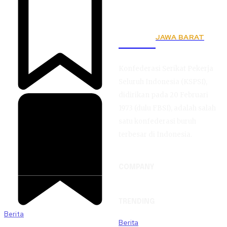
JAWA BARAT
KSPSI
Konfederasi Serikat Pekerja
Seluruh Indonesia (KSPSI),
didirikan pada 20 Februari
1973 (dulu FBSI), adalah salah
satu konfederasi buruh
terbesar di Indonesia.
COMPANY
TRENDING
Berita
Berita