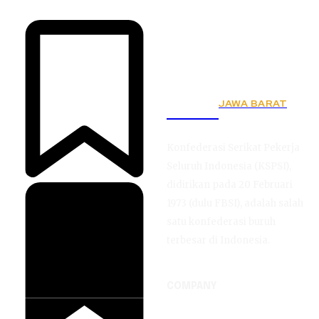
JAWA BARAT
KSPSI
Konfederasi Serikat Pekerja
Seluruh Indonesia (KSPSI),
didirikan pada 20 Februari
1973 (dulu FBSI), adalah salah
satu konfederasi buruh
terbesar di Indonesia.
COMPANY