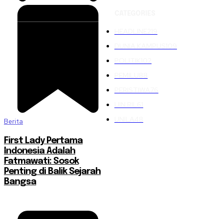
CATEGORIES
HEADLINE
219
DUNIA KAMPUS
109
POLITIK
102
PEMILU
88
PERISTIWA
76
UIN RIL
61
UNILA
48
Berita
First Lady Pertama
Indonesia Adalah
Fatmawati: Sosok
Penting di Balik Sejarah
Bangsa