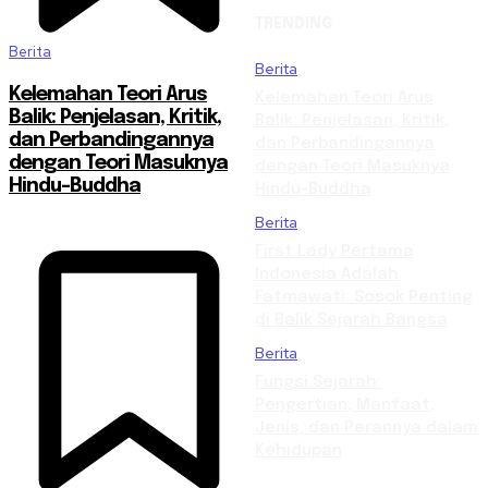
TRENDING
Berita
Berita
Kelemahan Teori Arus
Kelemahan Teori Arus
Balik: Penjelasan, Kritik,
Balik: Penjelasan, Kritik,
dan Perbandingannya
dan Perbandingannya
dengan Teori Masuknya
dengan Teori Masuknya
Hindu-Buddha
Hindu-Buddha
Berita
First Lady Pertama
Indonesia Adalah
Fatmawati: Sosok Penting
di Balik Sejarah Bangsa
Berita
Fungsi Sejarah:
Pengertian, Manfaat,
Jenis, dan Perannya dalam
Kehidupan