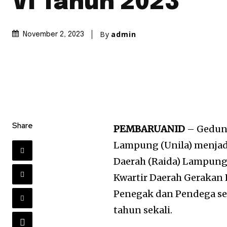
VI Tahun 2023
By
admin
November 2, 2023
Share
PEMBARUANID
– Gedung
Lampung (Unila) menjad
Daerah (Raida) Lampung 
Kwartir Daerah Gerakan
Penegak dan Pendega se
tahun sekali.