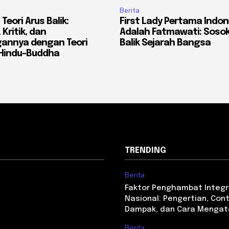
Berita
eori Arus Balik:
First Lady Pertama Indon
 Kritik, dan
Adalah Fatmawati: Sosok
annya dengan Teori
Balik Sejarah Bangsa
Hindu-Buddha
TRENDING
Berita
Faktor Penghambat Integr
Nasional: Pengertian, Con
Dampak, dan Cara Mengat
Berita