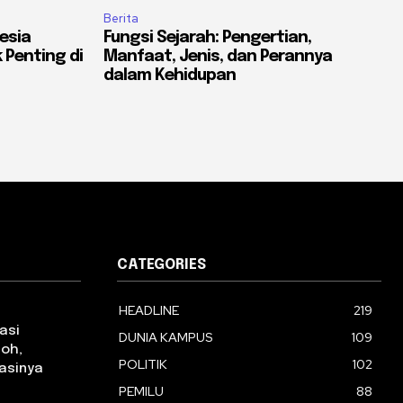
Berita
esia
Fungsi Sejarah: Pengertian,
 Penting di
Manfaat, Jenis, dan Perannya
dalam Kehidupan
CATEGORIES
HEADLINE
219
asi
DUNIA KAMPUS
109
toh,
POLITIK
102
asinya
PEMILU
88