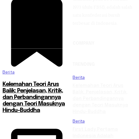
1973 (dulu FBSI), adalah salah
satu konfederasi buruh
terbesar di Indonesia.
COMPANY
TRENDING
Berita
Berita
Kelemahan Teori Arus
Kelemahan Teori Arus
Balik: Penjelasan, Kritik,
Balik: Penjelasan, Kritik,
dan Perbandingannya
dan Perbandingannya
dengan Teori Masuknya
dengan Teori Masuknya
Hindu-Buddha
Hindu-Buddha
Berita
First Lady Pertama
Indonesia Adalah