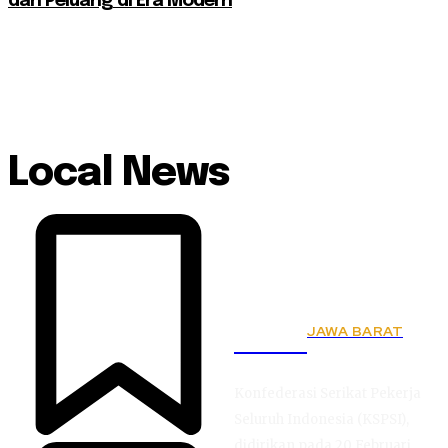
dan Peluang di Era Modern
Local News
JAWA BARAT
KSPSI
Konfederasi Serikat Pekerja
Seluruh Indonesia (KSPSI),
didirikan pada 20 Februari