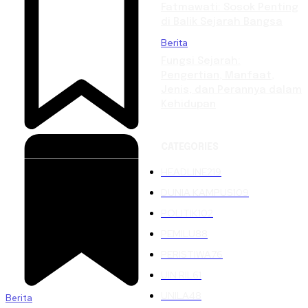
Fatmawati: Sosok Penting
di Balik Sejarah Bangsa
Berita
Fungsi Sejarah:
Pengertian, Manfaat,
Jenis, dan Perannya dalam
Kehidupan
CATEGORIES
HEADLINE
219
DUNIA KAMPUS
109
POLITIK
102
PEMILU
88
PERISTIWA
76
UIN RIL
61
UNILA
48
Berita