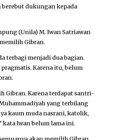
uga berebut dukungan kepada
mpung (Unila) M. Iwan Satriawan
memilih Gibran.
a terbagi menjadi dua bagian.
pragmatis. Karena itu, belum
bran.
 Gibran. Karena terdapat santri-
a Muhammadiyah yang terbilang
nya kaum muda nasrani, katolik,
” kata Iwan belum lama ini.
u semuanya akan memilih Gibran.