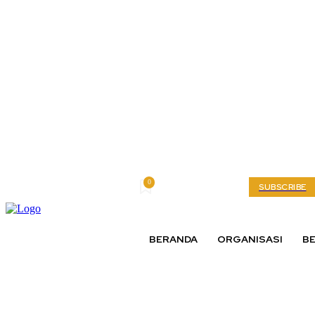
0
Thursday, August 6, 2026
My account
SUBSCRIBE
BERANDA
ORGANISASI
BE