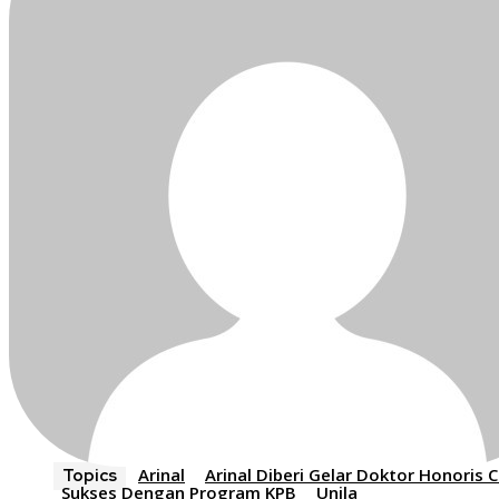
Arinal
Arinal Diberi Gelar Doktor Honoris 
Topics
Sukses Dengan Program KPB
Unila