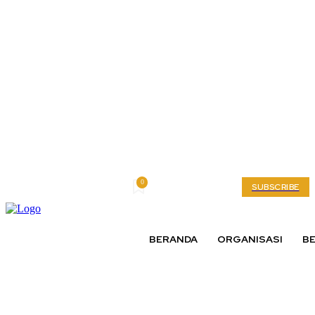
0
Sunday, August 9, 2026
My account
SUBSCRIBE
BERANDA
ORGANISASI
BE