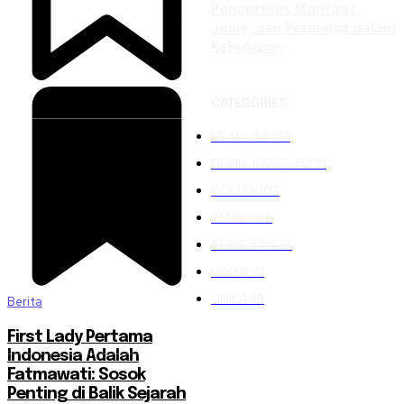
Pengertian, Manfaat,
Jenis, dan Perannya dalam
Kehidupan
CATEGORIES
HEADLINE
219
DUNIA KAMPUS
109
POLITIK
102
PEMILU
88
PERISTIWA
76
UIN RIL
61
UNILA
48
Berita
First Lady Pertama
Indonesia Adalah
Fatmawati: Sosok
Penting di Balik Sejarah