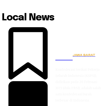
Local News
JAWA BARAT
KSPSI
Konfederasi Serikat Pekerja
Seluruh Indonesia (KSPSI),
didirikan pada 20 Februari
1973 (dulu FBSI), adalah salah
satu konfederasi buruh
terbesar di Indonesia.