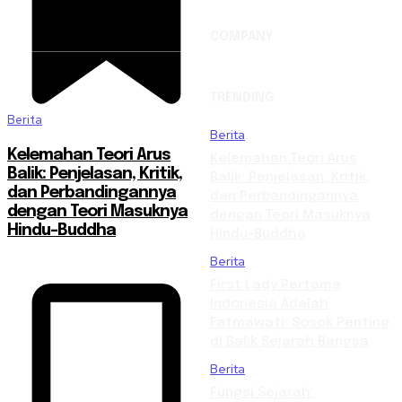
COMPANY
TRENDING
Berita
Berita
Kelemahan Teori Arus
Kelemahan Teori Arus
Balik: Penjelasan, Kritik,
Balik: Penjelasan, Kritik,
dan Perbandingannya
dan Perbandingannya
dengan Teori Masuknya
dengan Teori Masuknya
Hindu-Buddha
Hindu-Buddha
Berita
First Lady Pertama
Indonesia Adalah
Fatmawati: Sosok Penting
di Balik Sejarah Bangsa
Berita
Fungsi Sejarah: