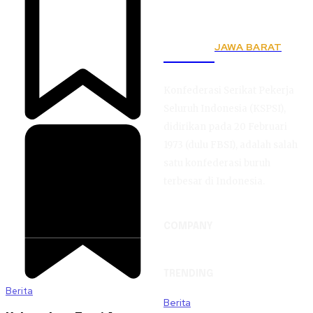
JAWA BARAT
KSPSI
Konfederasi Serikat Pekerja
Seluruh Indonesia (KSPSI),
didirikan pada 20 Februari
1973 (dulu FBSI), adalah salah
satu konfederasi buruh
terbesar di Indonesia.
COMPANY
TRENDING
Berita
Berita