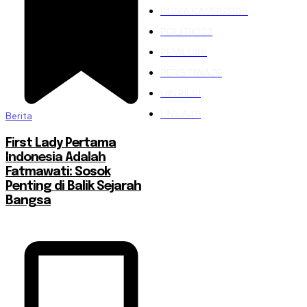
DUNIA KAMPUS
109
POLITIK
102
PEMILU
88
PERISTIWA
76
UIN RIL
61
UNILA
48
Berita
First Lady Pertama
Indonesia Adalah
Fatmawati: Sosok
Penting di Balik Sejarah
Bangsa